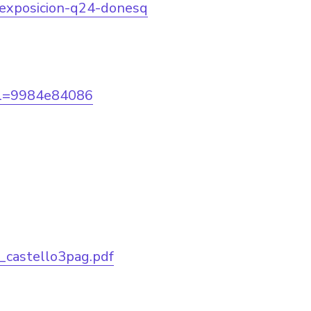
-exposicion-q24-donesq
&l=9984e84086
castello3pag.pdf