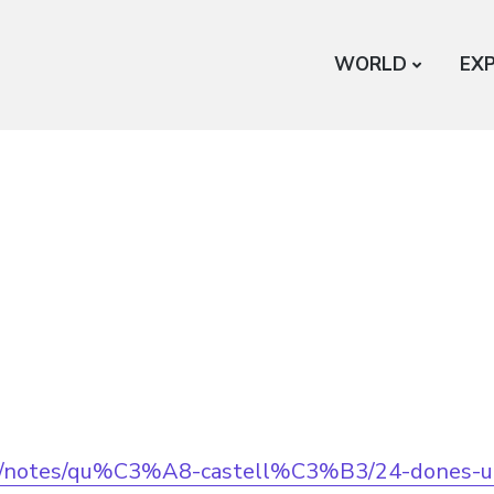
WORLD
EX
om/notes/qu%C3%A8-castell%C3%B3/24-dones-