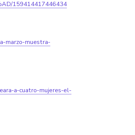
%AD/159414417446434
ra-marzo-muestra-
eara-a-cuatro-mujeres-el-