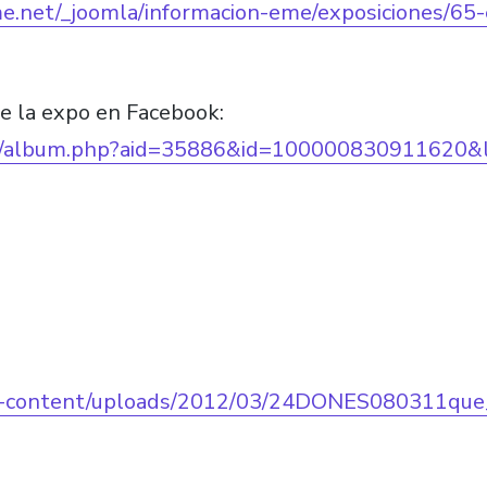
e.net/_joomla/informacion-eme/exposiciones/65
de la expo en Facebook:
om/album.php?aid=35886&id=100000830911620
p-content/uploads/2012/03/24DONES080311que_