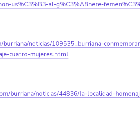
ramon-us%C3%B3-al-g%C3%A8nere-femen%C3
om/burriana/noticias/109535_burriana-conmemora
aje-cuatro-mujeres.html
com/burriana/noticias/44836/la-localidad-homenaj