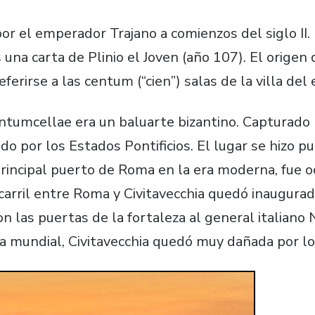
por el emperador Trajano a comienzos del siglo II
na carta de Plinio el Joven (año 107). El origen 
ferirse a las centum (“cien”) salas de la villa de
ntumcellae era un baluarte bizantino. Capturado 
do por los Estados Pontificios. El lugar se hizo pu
 principal puerto de Roma en la era moderna, fue 
carril entre Roma y Civitavecchia quedó inaugurad
n las puertas de la fortaleza al general italiano 
a mundial, Civitavecchia quedó muy dañada por l