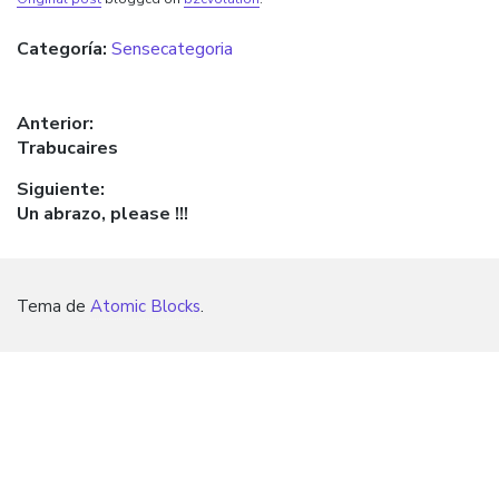
Categoría:
Sensecategoria
Navegación de entradas
Anterior:
Entrada anterior:
Trabucaires
Siguiente:
Entrada siguiente:
Un abrazo, please !!!
Tema de
Atomic Blocks
.