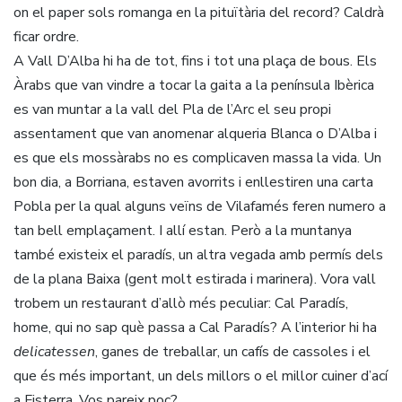
on el paper sols romanga en la pituïtària del record? Caldrà
ficar ordre.
A Vall D’Alba hi ha de tot, fins i tot una plaça de bous. Els
Àrabs que van vindre a tocar la gaita a la península Ibèrica
es van muntar a la vall del Pla de l’Arc el seu propi
assentament que van anomenar alqueria Blanca o D’Alba i
es que els mossàrabs no es complicaven massa la vida. Un
bon dia, a Borriana, estaven avorrits i enllestiren una carta
Pobla per la qual alguns veïns de Vilafamés feren numero a
tan bell emplaçament. I allí estan. Però a la muntanya
també existeix el paradís, un altra vegada amb permís dels
de la plana Baixa (gent molt estirada i marinera). Vora vall
trobem un restaurant d’allò més peculiar: Cal Paradís,
home, qui no sap què passa a Cal Paradís? A l’interior hi ha
delicatessen
, ganes de treballar, un cafís de cassoles i el
que és més important, un dels millors o el millor cuiner d’ací
a Fisterra. Vos pareix poc?