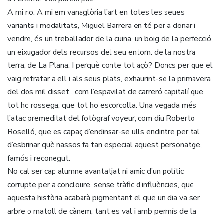
A mi no. A mi em vanaglòria l’art en totes les seues
variants i modalitats, Miguel Barrera en té per a donar i
vendre, és un treballador de la cuina, un boig de la perfecció,
un eixugador dels recursos del seu entorn, de la nostra
terra, de La Plana. I perquè conte tot açò? Doncs per que el
vaig retratar a ell i als seus plats, exhaurint-se la primavera
del dos mil disset , com l’espavilat de carreró capitalí que
tot ho rossega, que tot ho escorcolla. Una vegada més
l’atac premeditat del fotògraf voyeur, com diu Roberto
Roselló, que es capaç d’endinsar-se ulls endintre per tal
d’esbrinar què nassos fa tan especial aquest personatge,
famós i reconegut.
No cal ser cap alumne avantatjat ni amic d’un polític
corrupte per a concloure, sense tràfic d’influències, que
aquesta història acabarà pigmentant el que un dia va ser
arbre o matoll de cànem, tant es val i amb permís de la